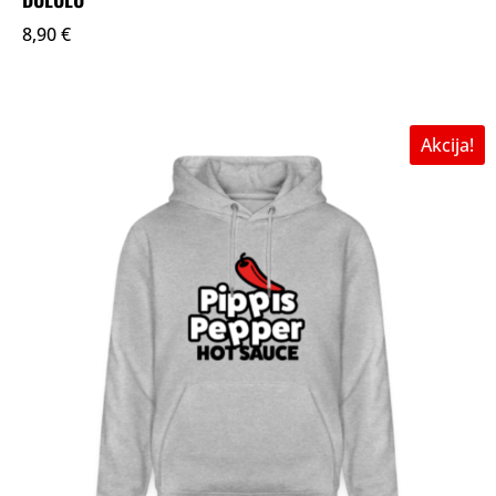
8,90
€
Akcija!