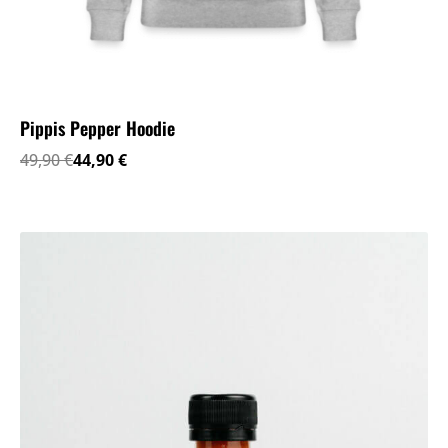
Pippis Pepper Hoodie
Izvorna
Trenutna
49,90
€
44,90
€
cijena
cijena
bila
je:
je:
44,90 €.
49,90 €.