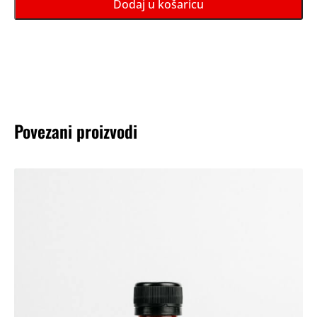
Dodaj u košaricu
paket
količina
Povezani proizvodi