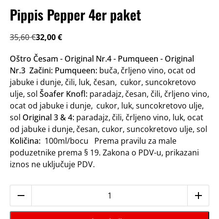
Pippis Pepper 4er paket
Izvorna
Trenutna
35,60
€
32,00
€
cijena
cijena
Oštro Česam - Original Nr.4 - Pumqueen - Original
bila
je:
Nr.3
Začini:
Pumqueen:
buča, črljeno vino, ocat od
je:
32,00 €.
jabuke i dunje, čili, luk, česan, cukor, suncokretovo
35,60 €.
ulje, sol
Šoafer Knofl:
paradajz, česan, čili, črljeno vino,
ocat od jabuke i dunje, cukor, luk, suncokretovo ulje,
sol
Original 3 & 4:
paradajz, čili, črljeno vino, luk, ocat
od jabuke i dunje, česan, cukor, suncokretovo ulje, sol
Količina:
100ml/bocu Prema pravilu za male
poduzetnike prema § 19. Zakona o PDV-u, prikazani
iznos ne uključuje PDV.
Pippis
Pepper
4er