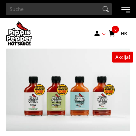
Search Button
Search
for:
HR
Akcija!